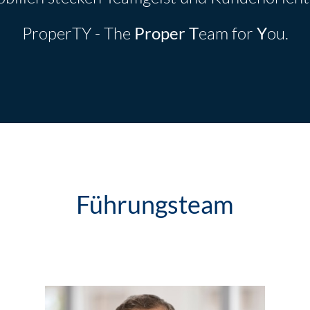
ProperTY - The
Proper
T
eam for
Y
ou.
Führungsteam